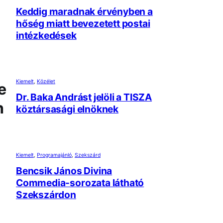
Keddig maradnak érvényben a
hőség miatt bevezetett postai
intézkedések
Kiemelt
, 
Közélet
e
Dr. Baka Andrást jelöli a TISZA
n
köztársasági elnöknek
Kiemelt
, 
Programajánló
, 
Szekszárd
Bencsik János Divina
Commedia-sorozata látható
Szekszárdon