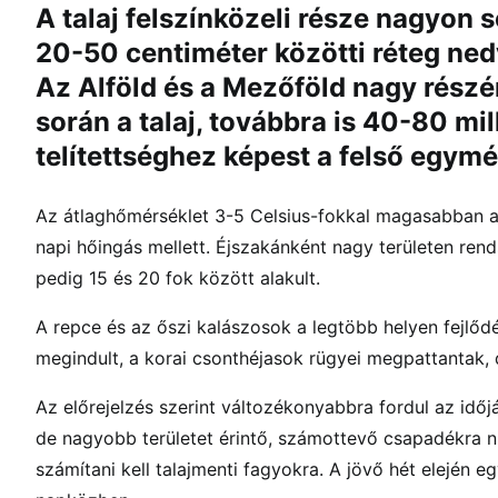
A talaj felszínközeli része nagyon s
20-50 centiméter közötti réteg ne
Az Alföld és a Mezőföld nagy részén
során a talaj, továbbra is 40-80 mi
telítettséghez képest a felső egymé
Az átlaghőmérséklet 3-5 Celsius-fokkal magasabban al
napi hőingás mellett. Éjszakánként nagy területen re
pedig 15 és 20 fok között alakult.
A repce és az őszi kalászosok a legtöbb helyen fejlőd
megindult, a korai csonthéjasok rügyei megpattantak, 
Az előrejelzés szerint változékonyabbra fordul az időj
de nagyobb területet érintő, számottevő csapadékra nin
számítani kell talajmenti fagyokra. A jövő hét elején 