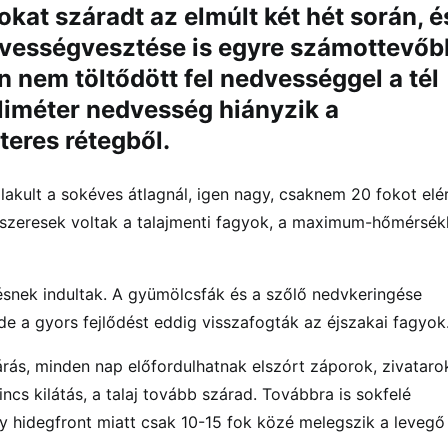
okat száradt az elmúlt két hét során, é
dvességvesztése is egyre számottevőb
 nem töltődött fel nedvességgel a tél
lliméter nedvesség hiányzik a
teres rétegből.
akult a sokéves átlagnál, igen nagy, csaknem 20 fokot elé
ndszeresek voltak a talajmenti fagyok, a maximum-hőmérsék
ésnek indultak. A gyümölcsfák és a szőlő nedvkeringése
de a gyors fejlődést eddig visszafogták az éjszakai fagyok
árás, minden nap előfordulhatnak elszórt záporok, zivataro
cs kilátás, a talaj tovább szárad. Továbbra is sokfelé
egy hidegfront miatt csak 10-15 fok közé melegszik a levegő