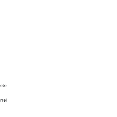
hete
rrel