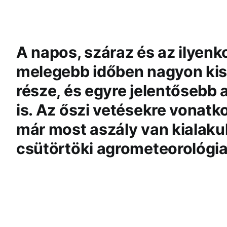
A napos, száraz és az ilyenk
melegebb időben nagyon kiszá
része, és egyre jelentősebb 
is. Az őszi vetésekre vonat
már most aszály van kialakul
csütörtöki agrometeorológi