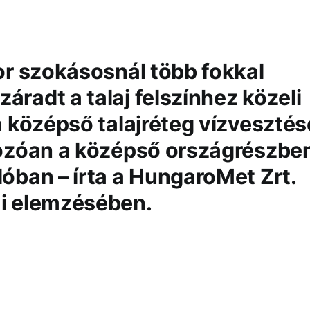
or szokásosnál több fokkal
radt a talaj felszínhez közeli
a középső talajréteg vízvesztés
kozóan a középső országrészbe
óban – írta a HungaroMet Zrt.
ai elemzésében.