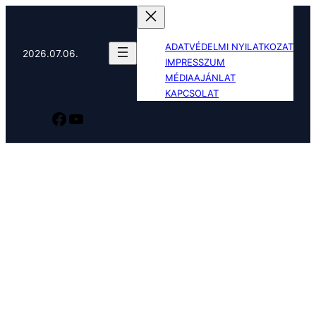
Ugrás
a
ADATVÉDELMI NYILATKOZAT
tartalomhoz
2026.07.06.
IMPRESSZUM
MÉDIAAJÁNLAT
KAPCSOLAT
Facebook
YouTube