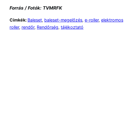
Forrás / Fotók: TVMRFK
Címkék:
Baleset
, 
baleset-megelőzés
, 
e-roller
, 
elektromos
roller
, 
rendőr
, 
Rendőrség
, 
tájékoztató