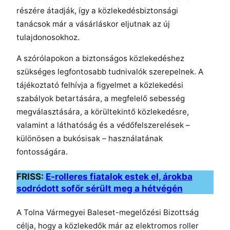
részére átadják, így a közlekedésbiztonsági
tanácsok már a vásárláskor eljutnak az új
tulajdonosokhoz.
A szórólapokon a biztonságos közlekedéshez
szükséges legfontosabb tudnivalók szerepelnek. A
tájékoztató felhívja a figyelmet a közlekedési
szabályok betartására, a megfelelő sebesség
megválasztására, a körültekintő közlekedésre,
valamint a láthatóság és a védőfelszerelések –
különösen a bukósisak – használatának
fontosságára.
FRISS:
E-rolleres fiatalok estek el, árokba
sodródott sofőr sérült meg a hétvégén
A Tolna Vármegyei Baleset-megelőzési Bizottság
célja, hogy a közlekedők már az elektromos roller