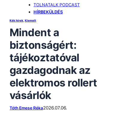
TOLNATALK PODCAST
HÍRBEKÜLDÉS
Kék hírek
, 
Kiemelt
Mindent a
biztonságért:
tájékoztatóval
gazdagodnak az
elektromos rollert
vásárlók
2026.07.06.
Tóth Emese Réka
S
S
S
h
h
h
a
a
a
r
r
r
e
e
e
o
o
o