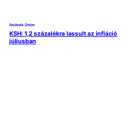
Gazdaság
, 
Címlap
KSH: 1,2 százalékra lassult az infláció
júliusban