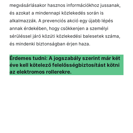
megvásárlásakor hasznos információkhoz jussanak,
és azokat a mindennapi közlekedés során is
alkalmazzák. A prevenciós akció egy újabb lépés
annak érdekében, hogy csökkenjen a személyi
sérüléssel járó közúti közlekedési balesetek száma,
és mindenki biztonságban érjen haza.
Érdemes tudni: A jogszabály szerint már két
éve kell kötelező felelősségbiztosítást kötni
az elektromos rollerekre.