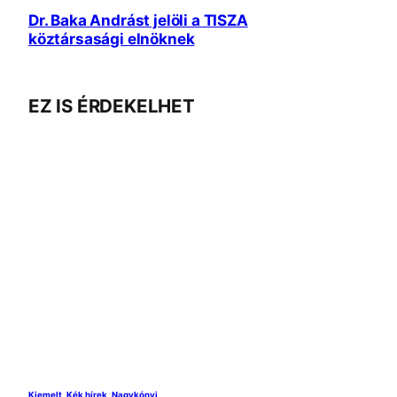
Dr. Baka Andrást jelöli a TISZA
köztársasági elnöknek
EZ IS ÉRDEKELHET
Kiemelt
, 
Kék hírek
, 
Nagykónyi