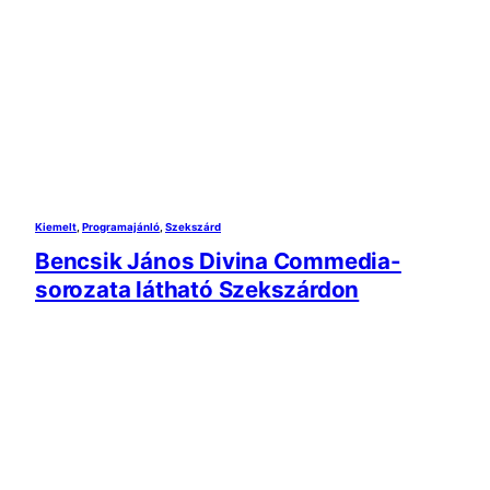
Kiemelt
, 
Programajánló
, 
Szekszárd
Bencsik János Divina Commedia-
sorozata látható Szekszárdon