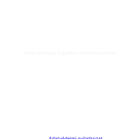
Tolna vármegye független online hírportálja.
Kontakt:
+36/30 84-99-636
Email:
info@tolnamegyeihirek.hu
Adatvédelmi nyilatkozat