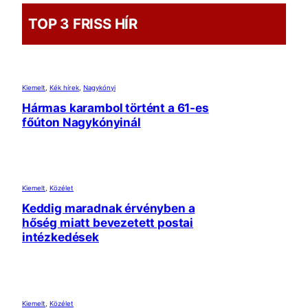
TOP 3 FRISS HÍR
Kiemelt
, 
Kék hírek
, 
Nagykónyi
Hármas karambol történt a 61-es
főúton Nagykónyinál
Kiemelt
, 
Közélet
Keddig maradnak érvényben a
hőség miatt bevezetett postai
intézkedések
Kiemelt
, 
Közélet