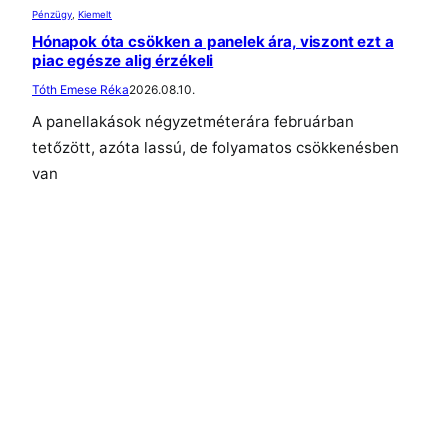
Pénzügy
, 
Kiemelt
Hónapok óta csökken a panelek ára, viszont ezt a
piac egésze alig érzékeli
Tóth Emese Réka
2026.08.10.
A panellakások négyzetméterára februárban
tetőzött, azóta lassú, de folyamatos csökkenésben
van