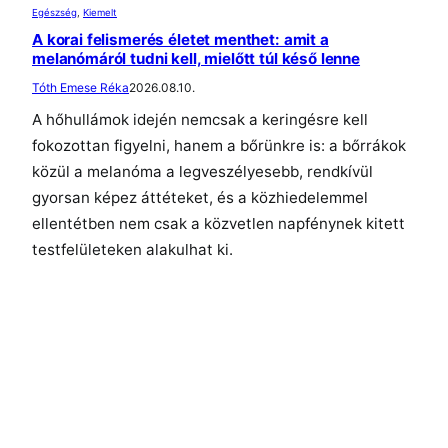
Egészség
, 
Kiemelt
A korai felismerés életet menthet: amit a
melanómáról tudni kell, mielőtt túl késő lenne
Tóth Emese Réka
2026.08.10.
A hőhullámok idején nemcsak a keringésre kell
fokozottan figyelni, hanem a bőrünkre is: a bőrrákok
közül a melanóma a legveszélyesebb, rendkívül
gyorsan képez áttéteket, és a közhiedelemmel
ellentétben nem csak a közvetlen napfénynek kitett
testfelületeken alakulhat ki.