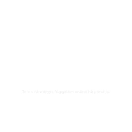
Tolna vármegye független online hírportálja.
Kontakt:
+36/30 84-99-636
Email:
info@tolnamegyeihirek.hu