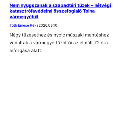
Nem nyugszanak a szabadtéri tüzek – hétvégi
katasztrófavédelmi összefoglaló Tolna
vármegyéből
Tóth Emese Réka
2026.08.10.
Négy tűzesethez és nyolc műszaki mentéshez
vonultak a vármegye tűzoltói az elmúlt 72 óra
leforgása alatt.