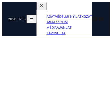
Ugrás
a
ADATVÉDELMI NYILATKOZAT
Faceb
YouT
tartalomhoz
2026.07.18.
IMPRESSZUM
MÉDIAAJÁNLAT
KAPCSOLAT