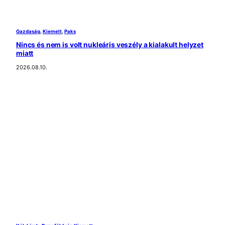
Gazdaság
, 
Kiemelt
, 
Paks
Nincs és nem is volt nukleáris veszély a kialakult helyzet
miatt
2026.08.10.