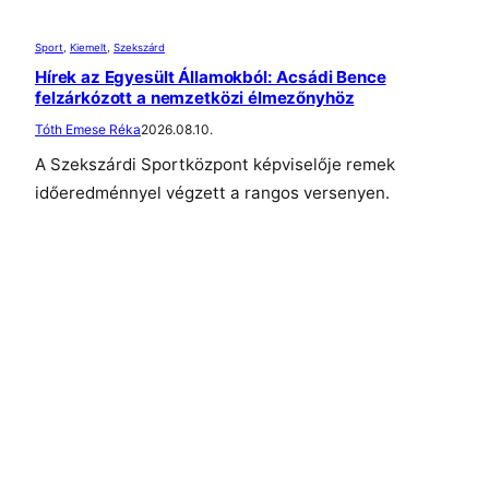
Sport
, 
Kiemelt
, 
Szekszárd
Hírek az Egyesült Államokból: Acsádi Bence
felzárkózott a nemzetközi élmezőnyhöz
Tóth Emese Réka
2026.08.10.
A Szekszárdi Sportközpont képviselője remek
időeredménnyel végzett a rangos versenyen.