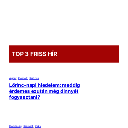
TOP 3 FRISS HÍR
Agrár
, 
Kiemelt
, 
Kultúra
Lőrinc-napi hiedelem: meddig
érdemes ezután még dinnyét
fogyasztani?
Gazdaság
, 
Kiemelt
, 
Paks