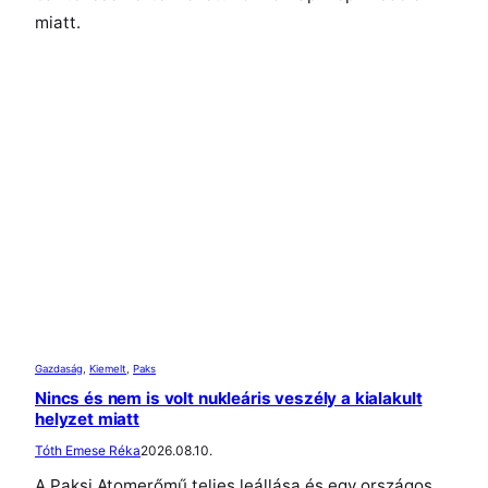
miatt.
Gazdaság
, 
Kiemelt
, 
Paks
Nincs és nem is volt nukleáris veszély a kialakult
helyzet miatt
Tóth Emese Réka
2026.08.10.
A Paksi Atomerőmű teljes leállása és egy országos