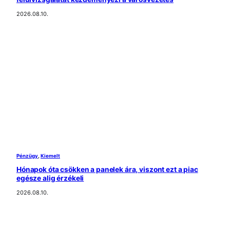
2026.08.10.
Pénzügy
, 
Kiemelt
Hónapok óta csökken a panelek ára, viszont ezt a piac
egésze alig érzékeli
2026.08.10.