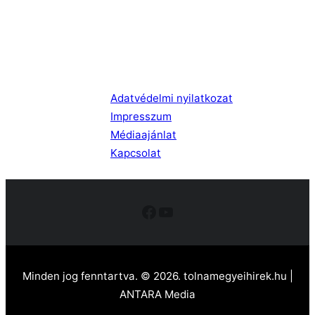
Adatvédelmi nyilatkozat
Impresszum
Médiaajánlat
Kapcsolat
Facebook
YouTube
Minden jog fenntartva. © 2026. tolnamegyeihirek.hu |
ANTARA Media