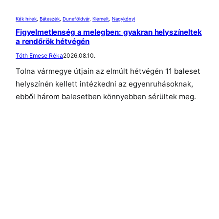
Kék hírek
, 
Bátaszék
, 
Dunaföldvár
, 
Kiemelt
, 
Nagykónyi
Figyelmetlenség a melegben: gyakran helyszíneltek
a rendőrök hétvégén
Tóth Emese Réka
2026.08.10.
Tolna vármegye útjain az elmúlt hétvégén 11 baleset
helyszínén kellett intézkedni az egyenruhásoknak,
ebből három balesetben könnyebben sérültek meg.