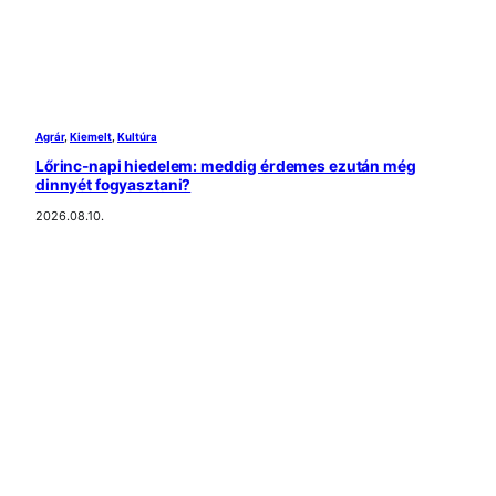
Agrár
, 
Kiemelt
, 
Kultúra
Lőrinc-napi hiedelem: meddig érdemes ezután még
dinnyét fogyasztani?
2026.08.10.