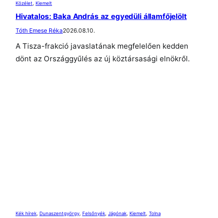
Közélet
, 
Kiemelt
Hivatalos: Baka András az egyedüli államfőjelölt
Tóth Emese Réka
2026.08.10.
A Tisza-frakció javaslatának megfelelően kedden
dönt az Országgyűlés az új köztársasági elnökről.
Kék hírek
, 
Dunaszentgyörgy
, 
Felsőnyék
, 
Jágónak
, 
Kiemelt
, 
Tolna