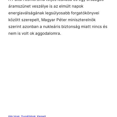
áramszünet veszélye is az elmúlt napok
energiaválságának legsúlyosabb forgatókönyvei
között szerepelt, Magyar Péter miniszterelnök
szerint azonban a nukleáris biztonság miatt nincs és
nem is volt ok aggodalomra.
Kék hírek
, 
Dunaföldvár
, 
Kiemelt