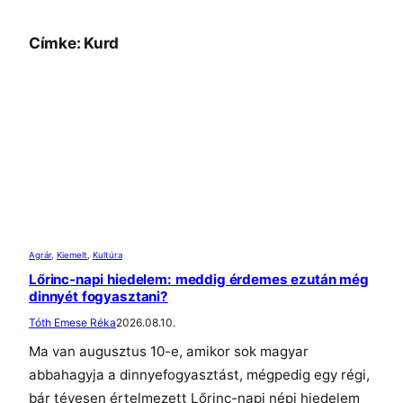
Címke:
Kurd
Agrár
, 
Kiemelt
, 
Kultúra
Lőrinc-napi hiedelem: meddig érdemes ezután még
dinnyét fogyasztani?
Tóth Emese Réka
2026.08.10.
Ma van augusztus 10-e, amikor sok magyar
abbahagyja a dinnyefogyasztást, mégpedig egy régi,
bár tévesen értelmezett Lőrinc-napi népi hiedelem