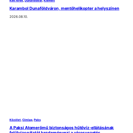
Kék hírek
, 
Dunaföldvár
, 
Kiemelt
Karambol Dunaföldváron, mentőhelikopter a helyszínen
2026.08.10.
Közélet
, 
Címlap
, 
Paks
A Paksi Atomerőmű biztonságos hűtővíz-ellátásának
felülvizsgálatát kezdeményezi a városvezetés