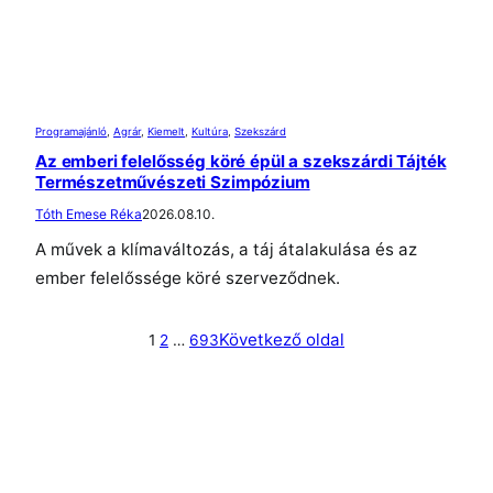
Programajánló
, 
Agrár
, 
Kiemelt
, 
Kultúra
, 
Szekszárd
Az emberi felelősség köré épül a szekszárdi Tájték
Természetművészeti Szimpózium
Tóth Emese Réka
2026.08.10.
A művek a klímaváltozás, a táj átalakulása és az
ember felelőssége köré szerveződnek.
Következő oldal
1
2
…
693