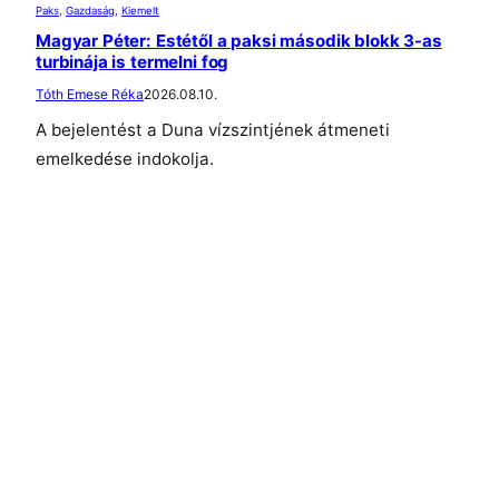
Paks
, 
Gazdaság
, 
Kiemelt
Magyar Péter: Estétől a paksi második blokk 3-as
turbinája is termelni fog
Tóth Emese Réka
2026.08.10.
A bejelentést a Duna vízszintjének átmeneti
emelkedése indokolja.