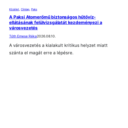
Közélet
, 
Címlap
, 
Paks
A Paksi Atomerőmű biztonságos hűtővíz-
ellátásának felülvizsgálatát kezdeményezi a
városvezetés
Tóth Emese Réka
2026.08.10.
A városvezetés a kialakult kritikus helyzet miatt
szánta el magát erre a lépésre.